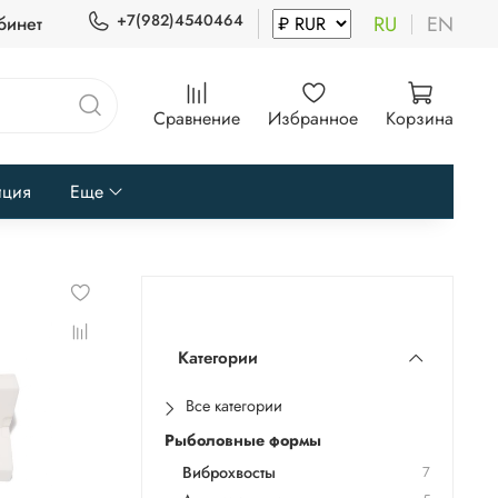
+7(982)4540464
RU
EN
бинет
Сравнение
Избранное
Корзина
иция
Еще
Категории
Все категории
Рыболовные формы
Виброхвосты
7