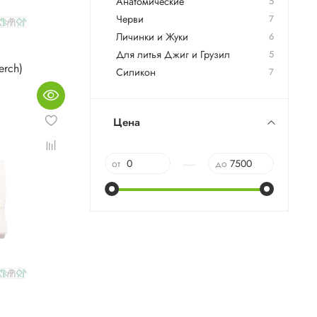
Анатомические
5
Черви
7
Личинки и Жуки
6
Для литья Джиг и Грузил
5
erch)
Силикон
7
Цена
—
от
до