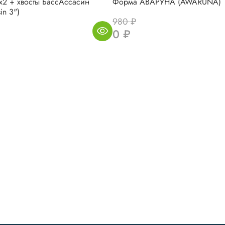
2 + хвосты БассАссасин
Форма АВАРУНА (AWARUNA)
in 3")
980 ₽
0 ₽