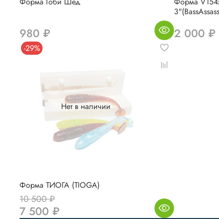
Форма Гоби Шед
Форма V154x
3"(BassAssass
980 ₽
2 000 ₽
-29%
Нет в наличии
Форма ТИОГА (TIOGA)
10 500 ₽
7 500 ₽