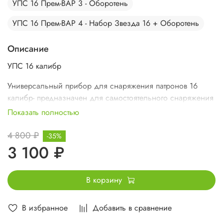
УПС 16 Прем-ВАР 3 - Оборотень
УПС 16 Прем-ВАР 4 - Набор Звезда 16 + Оборотень
Описание
УПС 16 калибр
Универсальный прибор для снаряжения патронов 16
калибр- предназначен для самостоятельного снаряжения
патронов 16 калибра в 70 и 76 гильзу.
Доступны 4
Показать полностью
варианта комплектации.
4 800 ₽
-35%
3 100 ₽
В корзину
В избранное
Добавить в сравнение