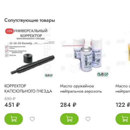
Сопутствующие товары
-15%
КОРРЕКТОР
Масло оружейное
Масло 
КАПСЮЛЬНОГО ГНЕЗДА
нейтральное аэрозоль
нейтра
530 ₽
451 ₽
284 ₽
122 