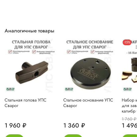
Аналогичные товары
-15%
Стальная голова УПС
Стальное основание УПС
Набор 
Сварог
Сварог
для зав
калибр 
1 760 ₽
1 960 ₽
1 360 ₽
1 49