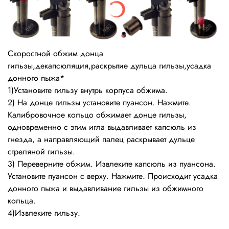
Скоростной обжим донца
гильзы,декапсюляция,раскрытие дульца гильзы,усадка
донного пыжа*
1)Установите гильзу внутрь корпуса обжима.
2) На донце гильзы установите пуансон. Нажмите.
Калибровочное кольцо обжимает донце гильзы,
одновременно с этим игла выдавливает капсюль из
гнезда, а направляющий палец раскрывает дульце
стреляной гильзы.
3) Переверните обжим. Извлеките капсюль из пуансона.
Установите пуансон с верху. Нажмите. Происходит усадка
донного пыжа и выдавливание гильзы из обжимного
кольца.
4)Извлеките гильзу.