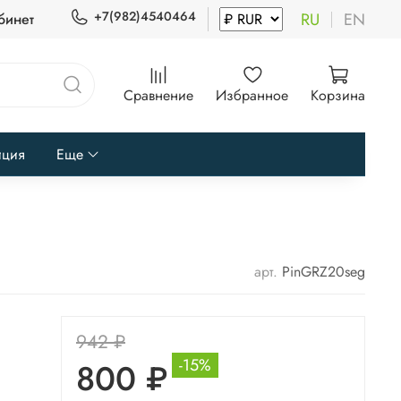
+7(982)4540464
RU
EN
бинет
Сравнение
Избранное
Корзина
иция
Еще
арт.
PinGRZ20seg
942 ₽
-15%
800 ₽