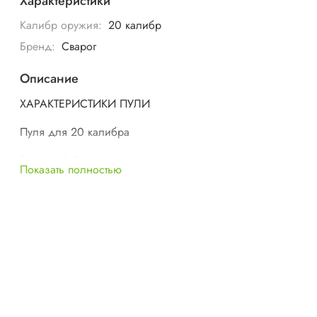
Характеристики
Калибр оружия:
20 калибр
Бренд:
Сварог
Описание
ХАРАКТЕРИСТИКИ ПУЛИ
Пуля для 20 калибра
Высота 18,2 мм
Показать полностью
Диаметр поясков 15,85 мм
Диаметр тела пули 13,65 мм
Сердечник Сегментированный
Вес пули: 25.6 гр без хвостовика
+- 1гр.в зависимости от состава сырья
Сердечник Монолит